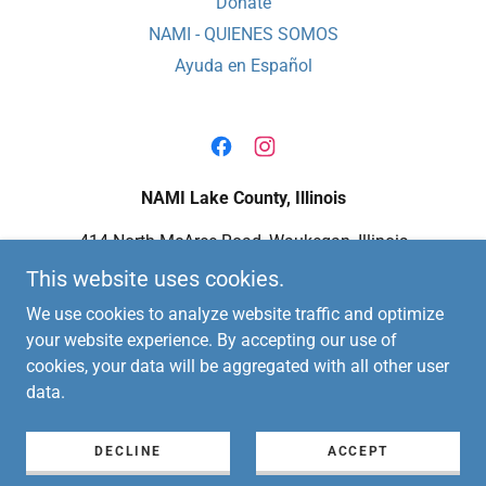
Donate
NAMI - QUIENES SOMOS
Ayuda en Español
NAMI Lake County, Illinois
414 North McAree Road, Waukegan, Illinois
60085, United States
This website uses cookies.
847-249-1515
(Inglés)
224-818-6264
(Español)
We use cookies to analyze website traffic and optimize
your website experience. By accepting our use of
cookies, your data will be aggregated with all other user
Copyright © 2026 NAMI Lake County Illinois - All Rights
data.
Reserved.
Powered by
DECLINE
ACCEPT